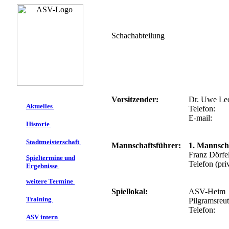
Schachabteilung
Vorsitzender:
Dr. Uwe Leo
Aktuelles
Telefon:
E-mail:
Historie
Stadtmeisterschaft
Mannschaftsführer:
1. Mannsch
Franz Dörfe
Spieltermine und
Telefon (priv
Ergebnisse
weitere Termine
Spiellokal:
ASV-Heim
Training
Pilgramsreut
Telefon:
ASV intern